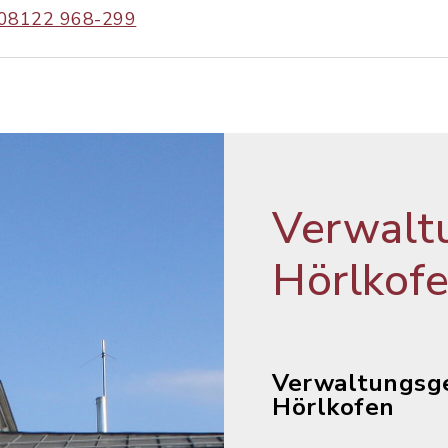
08122 968-299
Verwalt
Hörlkof
Verwaltungsg
Hörlkofen