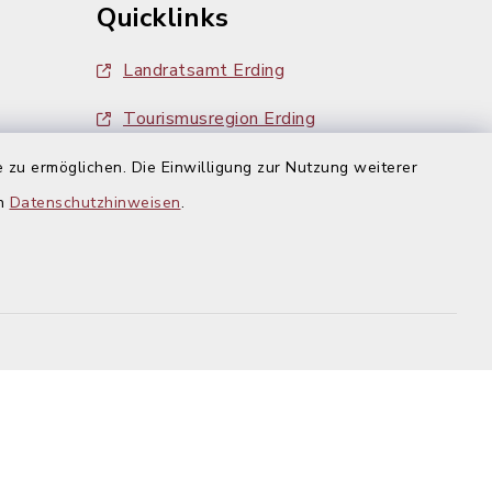
Quicklinks
Landratsamt Erding
Tourismusregion Erding
Ausschreibungen
 zu ermöglichen. Die Einwilligung zur Nutzung weiterer
g:
en
Datenschutzhinweisen
.
efreiheit
Datenschutz
Impressum