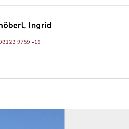
höberl, Ingrid
08122 9759 -16