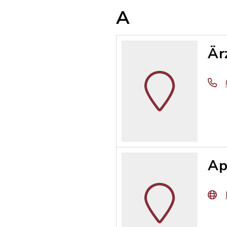
A
Är
Ap