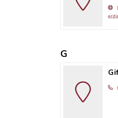
erdi
G
Gi