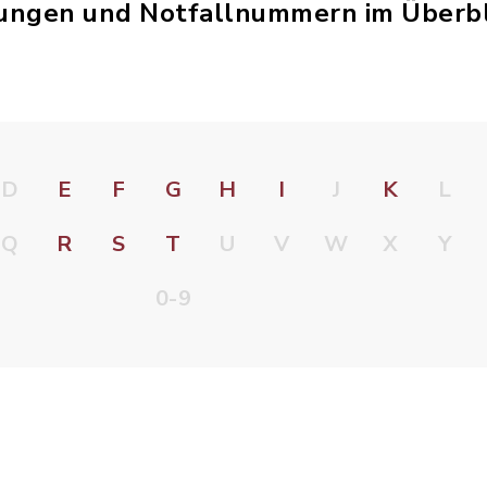
tungen und Notfallnummern im Überbl
D
E
F
G
H
I
J
K
L
Q
R
S
T
U
V
W
X
Y
0-9