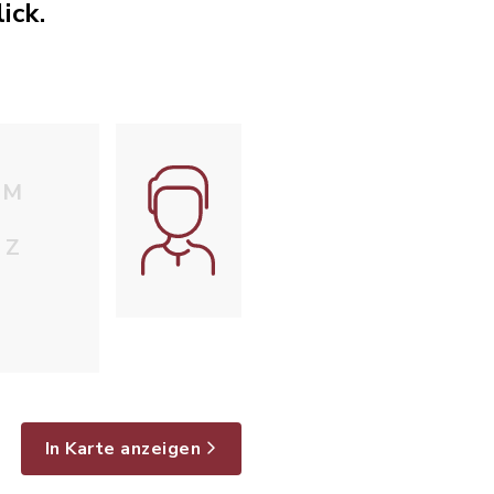
ick.
M
Z
In Karte anzeigen