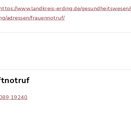
https://www.landkreis-erding.de/gesundheitswesen
ng/adressen/frauennotruf/
ftnotruf
089 19240