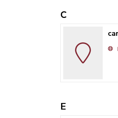
C
ca
E