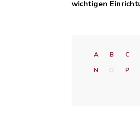
wichtigen Einrich
A
B
C
N
O
P