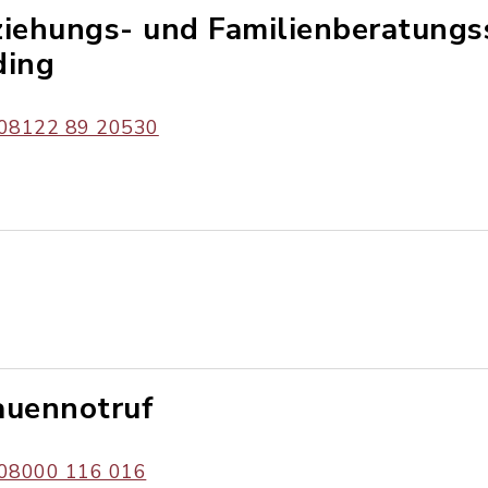
ziehungs- und Familienberatungs
ding
08122 89 20530
auennotruf
08000 116 016