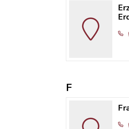
Er
Er
F
Fr