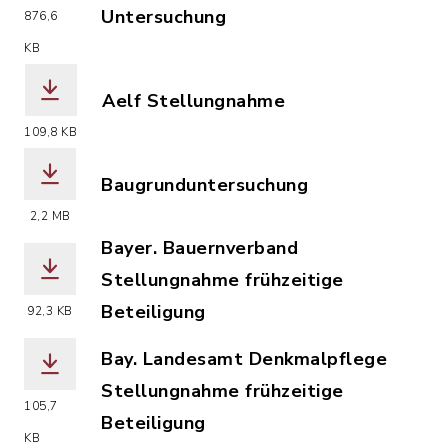
Untersuchung
876,6
(Dateiname: Abschlussbericht_Faunist
KB
Aelf Stellungnahme
(Dateiname: Aelf__Stellungnahme_früh
109,8 KB
Baugrunduntersuchung
(Dateiname: Baugrunduntersuchung.pdf
2,2 MB
Bayer. Bauernverband
Stellungnahme frühzeitige
Beteiligung
92,3 KB
(Dateiname: Bay._Bauernverband__Stel
Bay. Landesamt Denkmalpflege
Stellungnahme frühzeitige
105,7
Beteiligung
KB