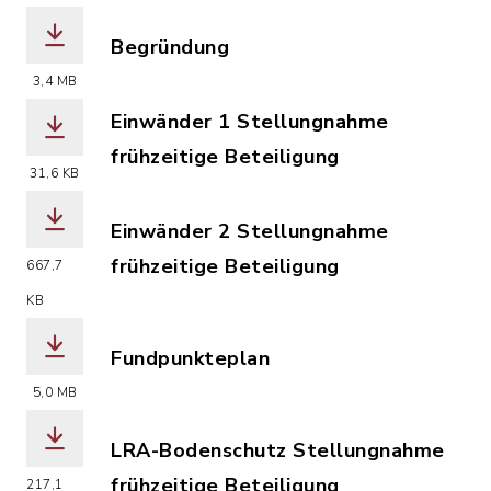
(Dateiname: Bay._Landesamt_Denkmalp
Begründung
(Dateiname: Begründung.pdf, Dateierw
3,4 MB
Einwänder 1 Stellungnahme
frühzeitige Beteiligung
31,6 KB
(Dateiname: Einwänder_1__Stellungnah
Einwänder 2 Stellungnahme
frühzeitige Beteiligung
667,7
(Dateiname: Einwänder_2__Stellungna
KB
Fundpunkteplan
(Dateiname: Fundpunkteplan.pdf, Date
5,0 MB
LRA-Bodenschutz Stellungnahme
frühzeitige Beteiligung
217,1