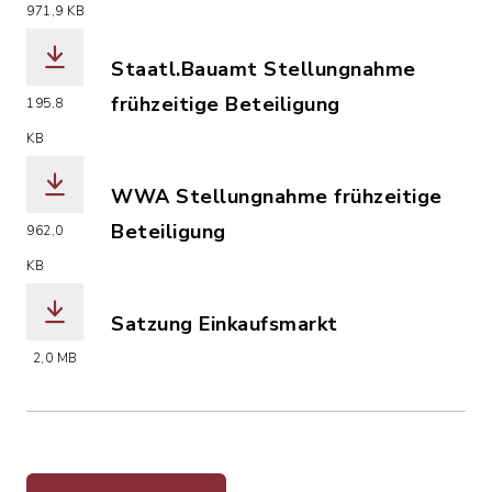
(Dateiname: saP.pdf, Dateierweiterung
971,9 KB
Staatl.Bauamt Stellungnahme
frühzeitige Beteiligung
195,8
(Dateiname: Staatl._Bauamt__Stellung
KB
WWA Stellungnahme frühzeitige
Beteiligung
962,0
(Dateiname: WWA__Stellungnahme_früh
KB
Satzung Einkaufsmarkt
(Dateiname: Satzung_Einkaufsmarkt.pd
2,0 MB