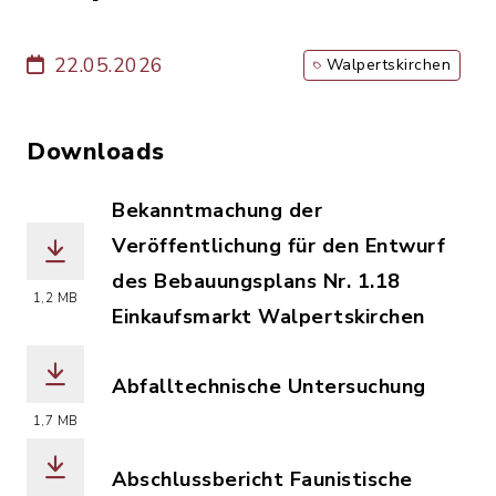
22.05.2026
Walpertskirchen
Downloads
Bekanntmachung der
Veröffentlichung für den Entwurf
des Bebauungsplans Nr. 1.18
1,2 MB
Einkaufsmarkt Walpertskirchen
(Dateiname: Bekanntmachung_der_Verö
Abfalltechnische Untersuchung
(Dateiname: Abfalltechnische_Untersu
1,7 MB
Abschlussbericht Faunistische