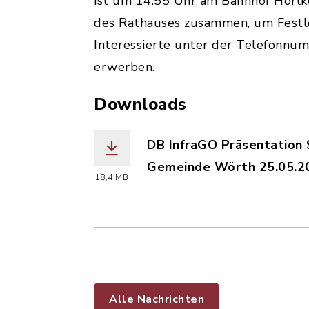
ist um 14:55 Uhr am Bahnhof Hörlk
des Rathauses zusammen, um Festle
Interessierte unter der Telefonnu
erwerben.
Downloads
DB InfraGO Präsentation
Gemeinde Wörth 25.05.2
18,4 MB
(Dateiname: woe_DB_Infr
Alle Nachrichten