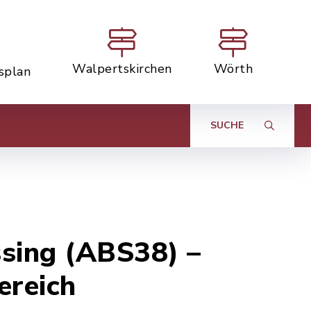
Walpertskirchen
Wörth
tsplan
SUCHE
sing (ABS38) –
ereich