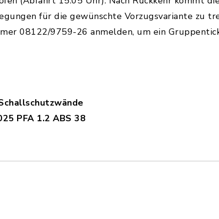
ofen (Abfahrt 15:05 Uhr). Nach Rückkehr kommt die
gungen für die gewünschte Vorzugsvariante zu tre
mmer 08122/9759-26 anmelden, um ein Gruppentick
 Schallschutzwände
025 PFA 1.2 ABS 38
aGO_Praesentation_Schallschutzwaende_Gemeind