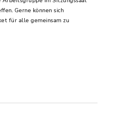
 Arbeitsgruppe im Sitzungssaal
ffen. Gerne können sich
et für alle gemeinsam zu
e_Woerth_25.05.2025_PFA_1.2_ABS_38.pdf, Date