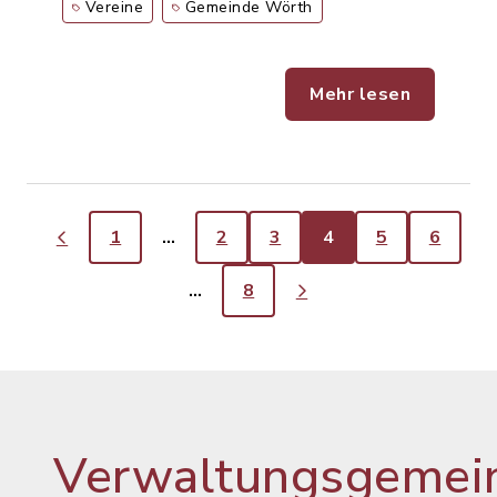
Vereine
Gemeinde Wörth
Mehr lesen
1
…
2
3
4
5
6
…
8
Verwaltungsgemein