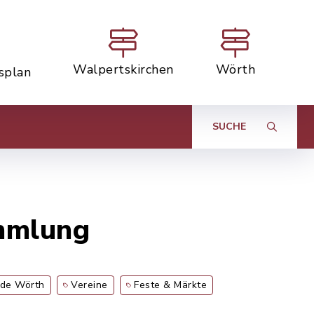
Walpertskirchen
Wörth
tsplan
SUCHE
ammlung
de Wörth
Vereine
Feste & Märkte