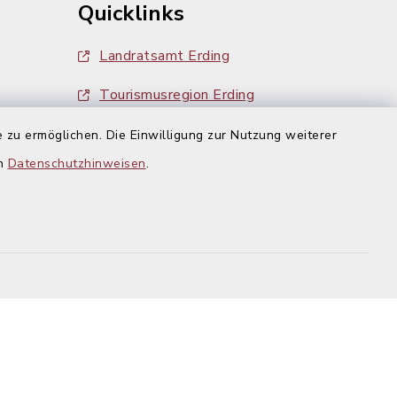
Quicklinks
Landratsamt Erding
Tourismusregion Erding
Ausschreibungen
 zu ermöglichen. Die Einwilligung zur Nutzung weiterer
g:
en
Datenschutzhinweisen
.
efreiheit
Datenschutz
Impressum