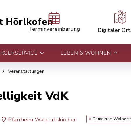
t Hörlkofen
Terminvereinbarung
Digitaler Or
RGERSERVICE
LEBEN & WOHNEN
Veranstaltungen
lligkeit VdK
Pfarrheim Walpertskirchen
Gemeinde Walperts