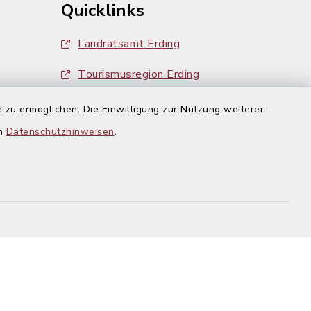
Quicklinks
Landratsamt Erding
Tourismusregion Erding
Ausschreibungen
 zu ermöglichen. Die Einwilligung zur Nutzung weiterer
g:
en
Datenschutzhinweisen
.
efreiheit
Datenschutz
Impressum