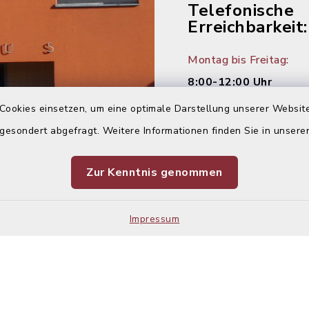
Telefonische
Erreichbarkeit:
Montag bis Freitag:
8:00-12:00 Uhr
Cookies einsetzen, um eine optimale Darstellung unserer Website
Montag und Donnersta
 gesondert abgefragt. Weitere Informationen finden Sie in unser
14:00-16:00 Uhr
Dienstag:
Zur Kenntnis genommen
14:00-18:00 Uhr
Impressum
Kontakt
Barrier