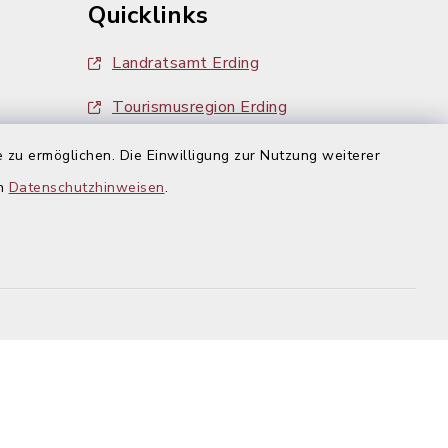
Quicklinks
Landratsamt Erding
Tourismusregion Erding
Ausschreibungen
 zu ermöglichen. Die Einwilligung zur Nutzung weiterer
g:
en
Datenschutzhinweisen
.
efreiheit
Datenschutz
Impressum