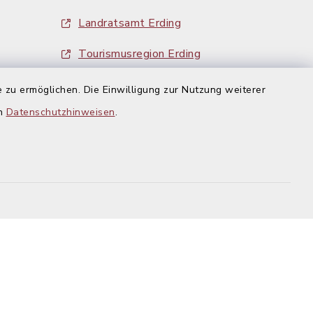
Landratsamt Erding
Tourismusregion Erding
Ausschreibungen
 zu ermöglichen. Die Einwilligung zur Nutzung weiterer
g:
en
Datenschutzhinweisen
.
efreiheit
Datenschutz
Impressum
-Einstellungen