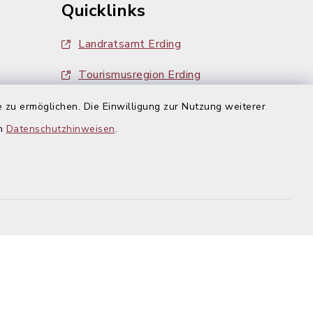
Quicklinks
Landratsamt Erding
Tourismusregion Erding
Ausschreibungen
 zu ermöglichen. Die Einwilligung zur Nutzung weiterer
g:
en
Datenschutzhinweisen
.
efreiheit
Datenschutz
Impressum