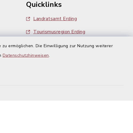
Quicklinks
Landratsamt Erding
Tourismusregion Erding
Ausschreibungen
 zu ermöglichen. Die Einwilligung zur Nutzung weiterer
g:
en
Datenschutzhinweisen
.
efreiheit
Datenschutz
Impressum