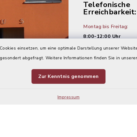
Telefonische
Erreichbarkeit:
Montag bis Freitag:
8:00-12:00 Uhr
Cookies einsetzen, um eine optimale Darstellung unserer Website
Montag und Donnersta
 gesondert abgefragt. Weitere Informationen finden Sie in unser
14:00-16:00 Uhr
Dienstag:
Zur Kenntnis genommen
14:00-18:00 Uhr
Impressum
Kontakt
Barrier