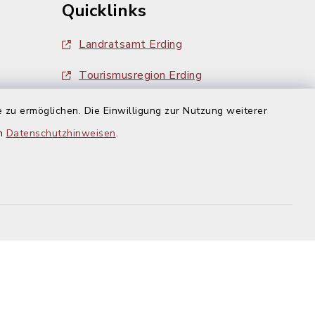
Quicklinks
Landratsamt Erding
Tourismusregion Erding
Ausschreibungen
 zu ermöglichen. Die Einwilligung zur Nutzung weiterer
g:
en
Datenschutzhinweisen
.
efreiheit
Datenschutz
Impressum