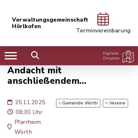
Verwaltungsgemeinschaft
Hörlkofen
Terminvereinbarung
Digitaler
Ortsplan
Andacht mit
anschließendem
Frauenfrühstück (für alle
Frauen)
25.11.2025
Gemeinde Wörth
Vereine
08:30 Uhr
Pfarrheim
Wörth