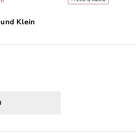
en
und Klein
d