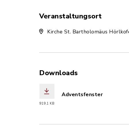
Veranstaltungsort
Kirche St. Bartholomäus Hörlkof
Downloads
Adventsfenster
(Dateiname: Adventsfenst
919,1 KB