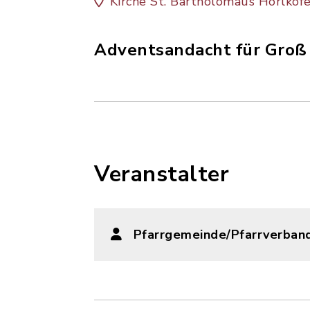
Kirche St. Bartholomäus Hörlkof
Adventsandacht für Groß 
Veranstalter
Pfarrgemeinde/Pfarrverban