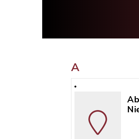
A
Ab
Ni