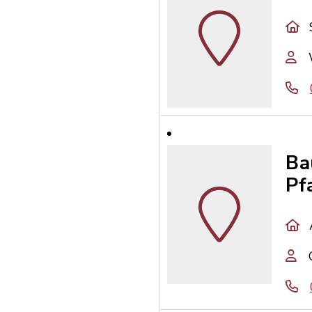
Ba
Pf