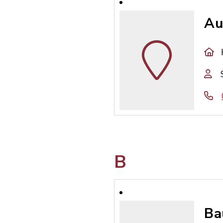
Au
B
Ba