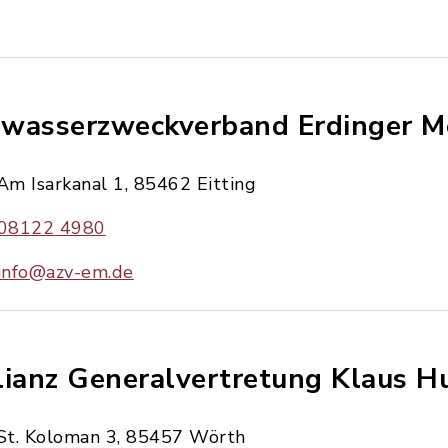
wasserzweckverband Erdinger M
Am Isarkanal 1, 85462 Eitting
08122 4980
info@azv-em.de
lianz Generalvertretung Klaus H
St. Koloman 3, 85457 Wörth