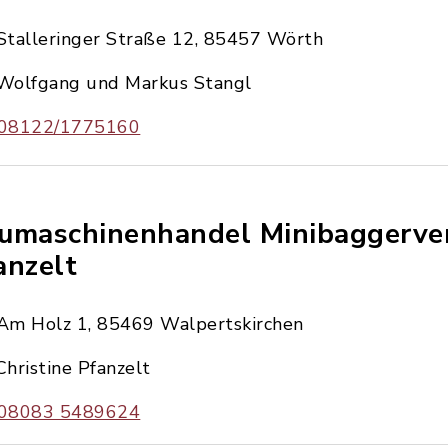
Stalleringer Straße 12, 85457 Wörth
Wolfgang und Markus Stangl
08122/1775160
umaschinenhandel Minibaggerver
anzelt
Am Holz 1, 85469 Walpertskirchen
Christine Pfanzelt
08083 5489624