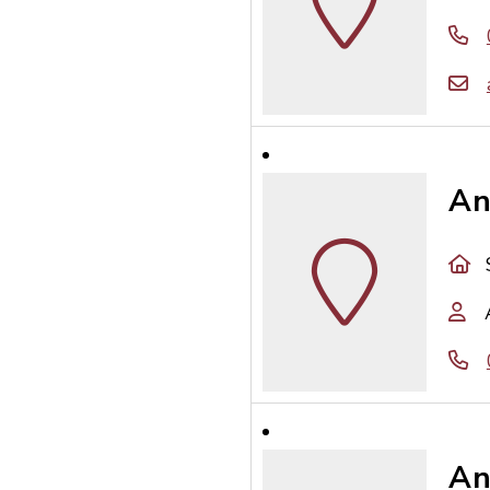
An
An