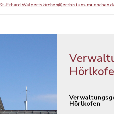
St-Erhard.Walpertskirchen@erzbistum-muenchen.d
Verwalt
Hörlkof
Verwaltungsg
Hörlkofen