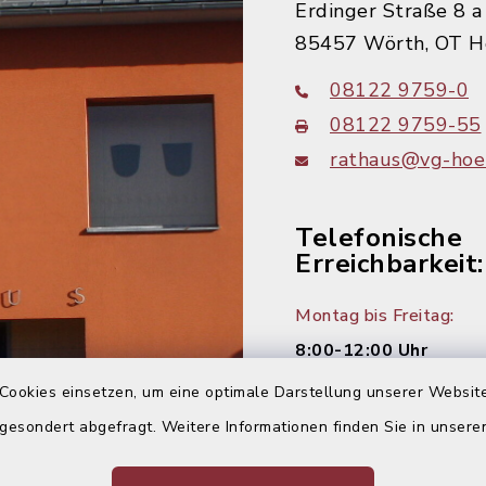
Erdinger Straße 8 a
85457 Wörth, OT H
08122 9759-0
08122 9759-55
rathaus@vg-hoer
Telefonische
Erreichbarkeit:
Montag bis Freitag:
8:00-12:00 Uhr
Cookies einsetzen, um eine optimale Darstellung unserer Website
Montag und Donnersta
 gesondert abgefragt. Weitere Informationen finden Sie in unser
14:00-16:00 Uhr