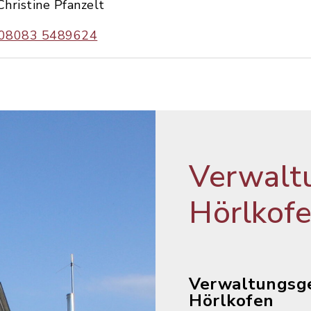
Christine Pfanzelt
08083 5489624
Verwalt
Hörlkof
Verwaltungsg
Hörlkofen